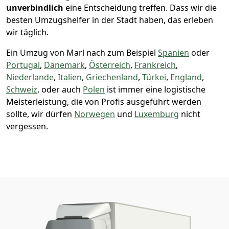
unverbindlich
eine Entscheidung treffen. Dass wir die
besten Umzugshelfer in der Stadt haben, das erleben
wir täglich.
Ein Umzug von Marl nach zum Beispiel
Spanien
oder
Portugal
,
Dänemark
,
Österreich
,
Frankreich
,
Niederlande
,
Italien
,
Griechenland
,
Türkei
,
England
,
Schweiz
, oder auch
Polen
ist immer eine logistische
Meisterleistung, die von Profis ausgeführt werden
sollte, wir dürfen
Norwegen
und
Luxemburg
nicht
vergessen.