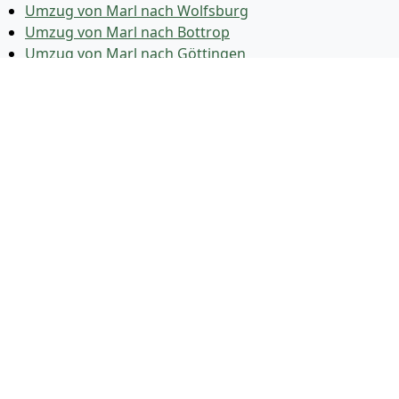
Umzug von Marl nach Wolfsburg
Umzug von Marl nach Bottrop
Umzug von Marl nach Göttingen
Umzug von Marl nach Reutlingen
Umzug von Marl nach Bremer­haven
Umzug von Marl nach Koblenz
Umzug von Marl nach Erlangen
Umzug von Marl nach Bergisch Gladbach
Umzug von Marl nach Remscheid
Umzug von Marl nach Jena
Umzug von Marl nach Recklinghausen
Umzug von Marl nach Trier
Umzug von Marl nach Salzgitter
Umzug von Marl nach Moers
Umzug von Marl nach Siegen
Umzug von Marl nach Hildesheim
Umzug von Marl nach Gütersloh