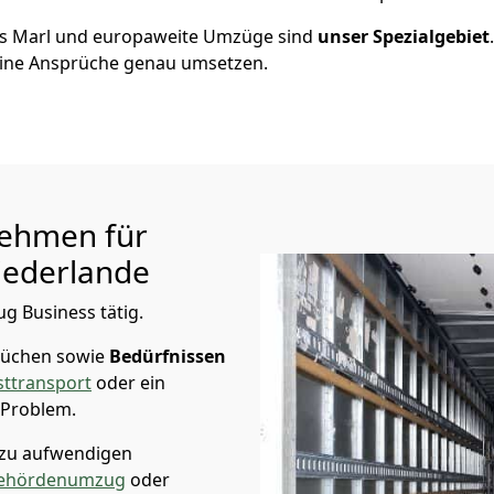
us
Marl
und europaweite Umzüge sind
unser Spezialgebiet
ine Ansprüche genau umsetzen.
ehmen für
iederlande
ug Business tätig.
rüchen sowie
Bedürfnissen
ttransport
oder ein
 Problem.
 zu aufwendigen
ehördenumzug
oder