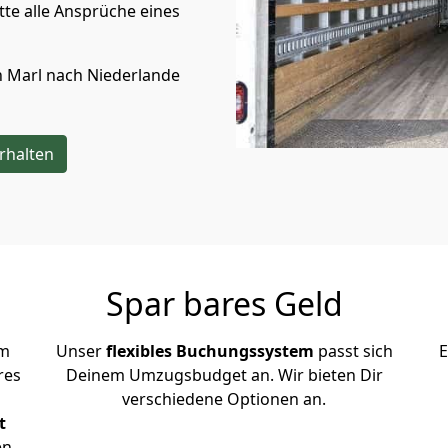
te alle Ansprüche eines
n
Marl
nach Niederlande
rhalten
Spar bares Geld
em
Unser
flexibles Buchungssystem
passt sich
E
res
Deinem Umzugsbudget an. Wir bieten Dir
verschiedene Optionen an.
t
en