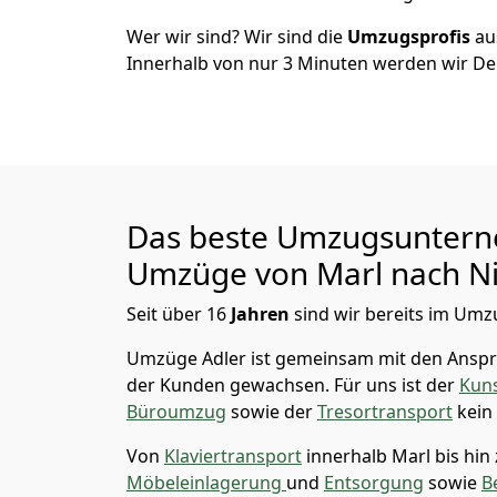
Wer wir sind? Wir sind die
Umzugsprofis
a
Innerhalb von nur
3
Minuten werden wir De
Das beste Umzugsuntern
Umzüge von
Marl
nach N
Seit über
16
Jahren
sind wir bereits im Umz
Umzüge Adler
ist gemeinsam mit den Ansp
der Kunden gewachsen. Für uns ist der
Kuns
Büroumzug
sowie der
Tresortransport
kein
Von
Klaviertransport
innerhalb
Marl
bis hin
Möbeleinlagerung
und
Entsorgung
sowie
B