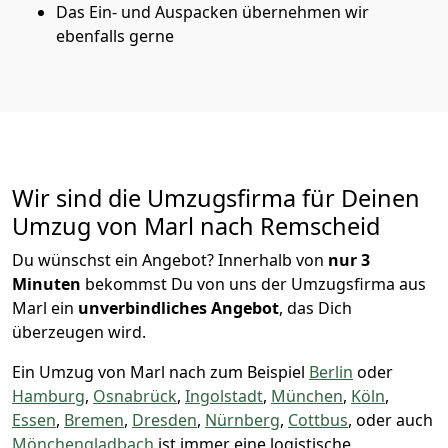
Das Ein- und Auspacken übernehmen wir
ebenfalls gerne
Wir sind die Umzugsfirma für Deinen
Umzug von Marl nach Remscheid
Du wünschst ein Angebot? Innerhalb von
nur 3
Minuten
bekommst Du von uns der Umzugsfirma aus
Marl ein
unverbindliches Angebot
, das Dich
überzeugen wird.
Ein Umzug von Marl nach zum Beispiel
Berlin
oder
Hamburg
,
Osnabrück
,
Ingolstadt
,
München
,
Köln
,
Essen
,
Bremen
,
Dresden
,
Nürnberg
,
Cottbus
, oder auch
Mönchen­gladbach
ist immer eine logistische